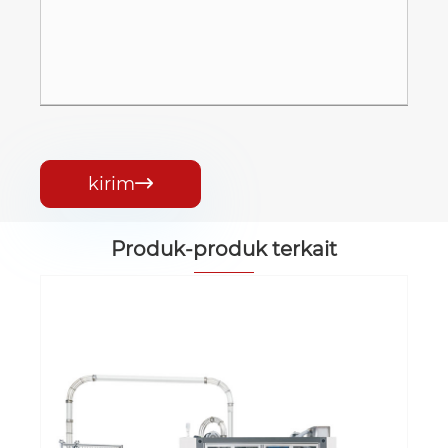
kirim

Produk-produk terkait
Mesin Piala Sekali Pakai Berkecepatan
Tinggi
Lihat Lebih Banyak >>