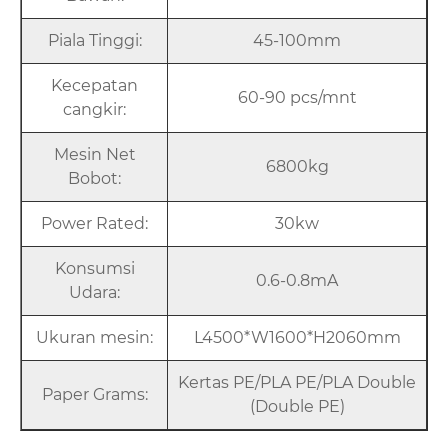
Piala Tinggi:
45-100mm
Kecepatan
60-90 pcs/mnt
cangkir:
Mesin Net
6800kg
Bobot:
Power Rated:
30kw
Konsumsi
0.6-0.8mA
Udara:
Ukuran mesin:
L4500*W1600*H2060mm
Kertas PE/PLA PE/PLA Double
Paper Grams:
(Double PE)